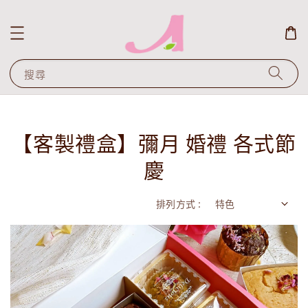
搜尋
【客製禮盒】彌月 婚禮 各式節
慶
排列方式 :