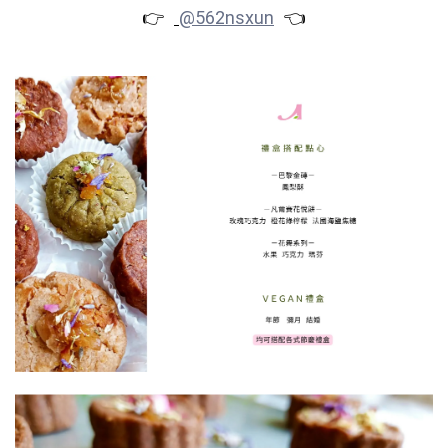
👉
👈
@562nsxun