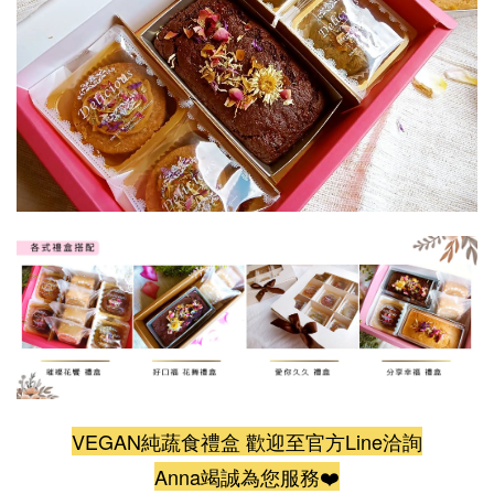
VEGAN純蔬食禮盒 歡迎至官方Line洽詢
Anna竭誠為您服務❤️