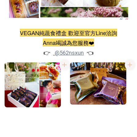
VEGAN純蔬食禮盒 歡迎至官方Line洽詢
Anna竭誠為您服務❤️
👉
👈
@562nsxun