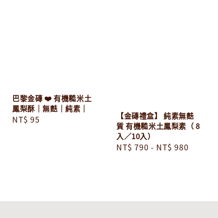
巴黎金磚 ❤️ 有機糙米土
鳳梨酥｜無麩｜純素｜
【金磚禮盒】 純素無麩
Regular
NT$ 95
質 有機糙米土鳳梨素（ 8
price
入／10入）
Regular
NT$ 790
-
NT$ 980
price