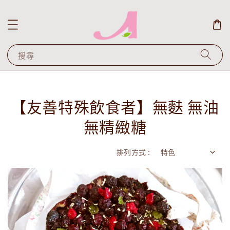
搜尋
【友善特殊飲食者】無麩 無油
無精緻糖
排列方式 :