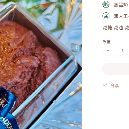
無蛋奶
無人工
減糖 減油 
數量
分享