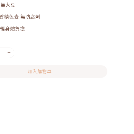
 無大豆
香精色素 無防腐劑
減輕身體負擔
加入購物車