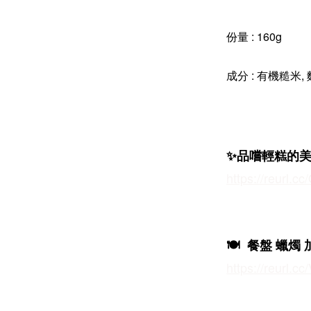
份量 : 160g
成分 : 有機糙米,
✨品嚐輕糕的
https://reurl.
🍽️ 餐盤 蠟燭
https://reurl.c