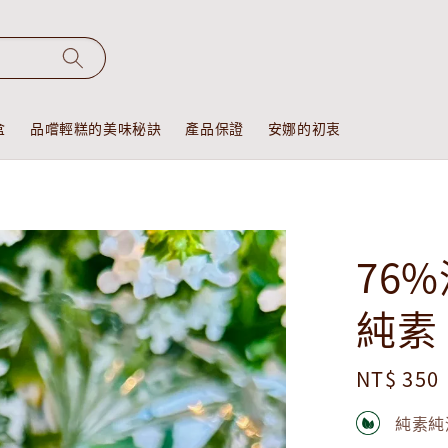
盒
品嚐輕糕的美味秘訣
產品保證
安娜的初衷
76
純素
Regular
NT$ 350
price
純素純