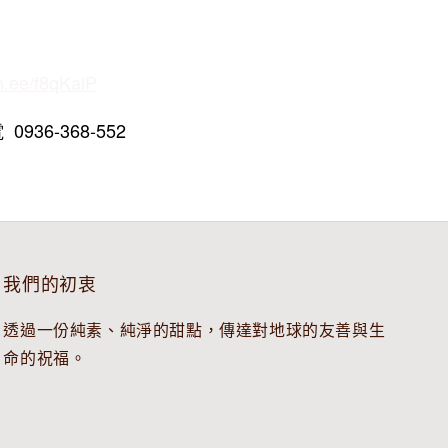
in.ee/f8qKalP
936-368-552
我們的初衷
透過一份純素、純淨的甜點，傳達對地球的友善與生
命的祝福。