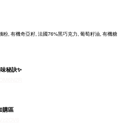
 麵粉, 有機奇亞籽, 法國76%黑巧克力, 葡萄籽油, 有機糖
美味秘訣✨
cc/OM6N2R
 加購區
c/Vz2OV6