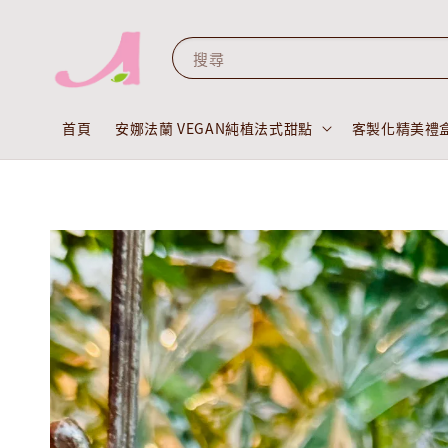
搜尋
首頁
安娜法蘭 VEGAN純植法式甜點
客製化精美禮