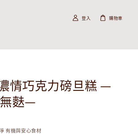
登入
購物車
%濃情巧克力磅旦糕 —
 無麩—
淨 有機與安心食材