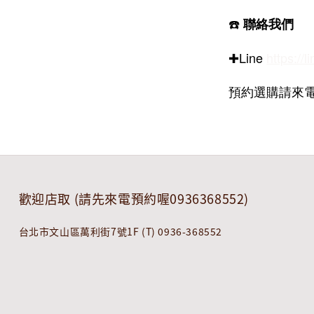
☎️
聯絡我們
✚Line
https://l
預約選購請來電 0
歡迎店取 (請先來電預約喔0936368552)
台北市文山區萬利街7號1F (T) 0936-368552