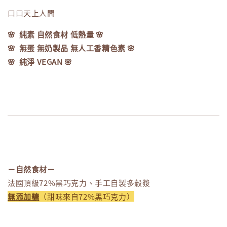
口口天上人間
🌸 純素 自然食材 低熱量 🌸
🌸 無蛋 無奶製品 無人工香精色素 🌸
🌸 純淨 VEGAN 🌸
－自然食材
－
法國頂級72%黑巧克力、手工自製多穀漿
無添加糖
（甜味來自72%黑巧克力）