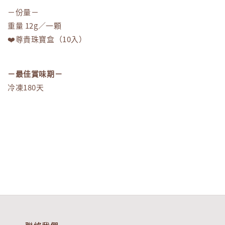
－份量－
重量 12g／一顆
❤️尊貴珠寶盒（10入）
－最佳賞味期－
冷凍180天