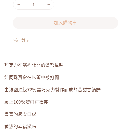
加入購物車
分享
巧克力在嘴裡化開的濃郁風味
如同珠寶盒在味蕾中被打開
由法國頂級72％黑巧克力製作而成的苦甜甘納許
裹上100%濃可可衣裳
豐富的層次口感
香濃的幸福滋味