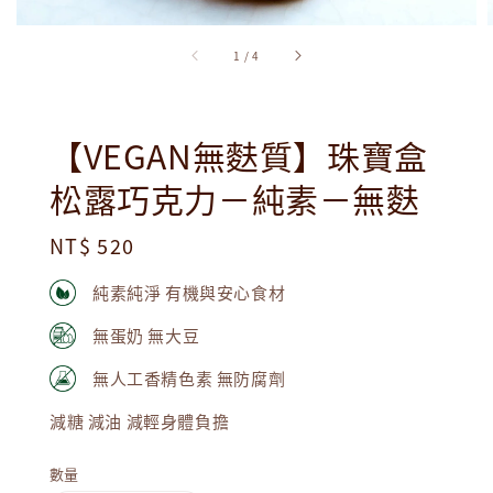
1
/
4
【VEGAN無麩質】珠寶盒
松露巧克力－純素－無麩
Regular
NT$ 520
price
純素純淨 有機與安心食材
無蛋奶 無大豆
無人工香精色素 無防腐劑
減糖 減油 減輕身體負擔
數量