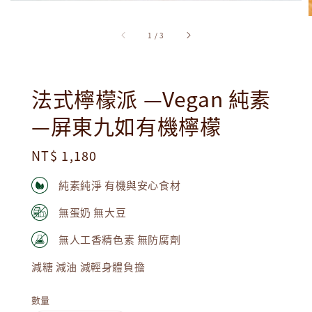
1
/
3
法式檸檬派 —Vegan 純素
—屏東九如有機檸檬
Regular
NT$ 1,180
price
純素純淨 有機與安心食材
無蛋奶 無大豆
無人工香精色素 無防腐劑
減糖 減油 減輕身體負擔
數量