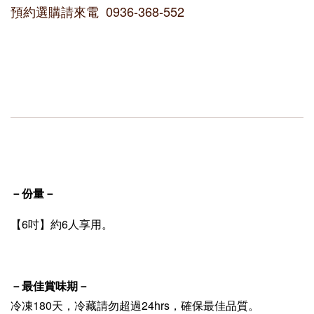
預約選購請來電 0936-368-552
－份量－
【6吋】約6人享用。
－最佳賞味期－
冷凍180天，冷藏請勿超過24hrs，確保最佳品質。