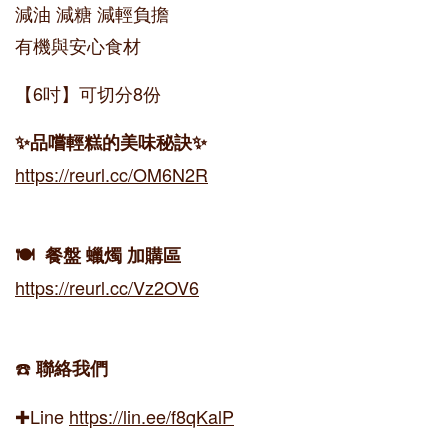
減油 減糖 減輕負擔
有機與安心食材
【6吋】可切分8份
✨品嚐輕糕的美味秘訣✨
https://reurl.cc/OM6N2R
🍽️ 餐盤 蠟燭 加購區
https://reurl.cc/Vz2OV6
☎️
聯絡我們
✚Line
https://lin.ee/f8qKalP