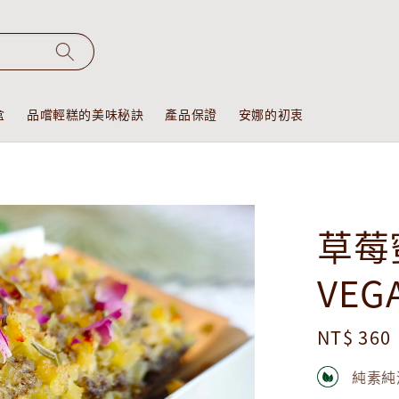
盒
品嚐輕糕的美味秘訣
產品保證
安娜的初衷
草莓
VEG
Regular
NT$ 360
price
純素純