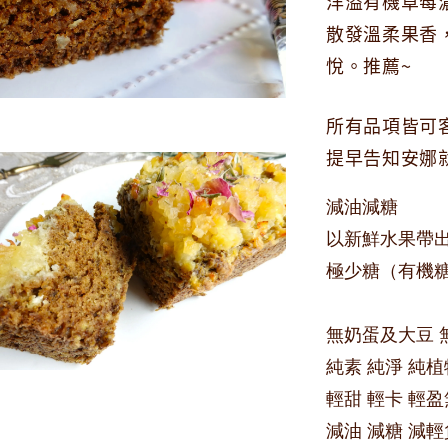
洋溢有機草莓
散發溫柔果香
悅。推薦~
所有品項皆可
提早告知安娜
減
油減糖
以新鮮水果帶
極少糖（有機
無奶蛋及大豆 
純素 純淨 純植
輕甜 輕卡 輕
減油 減糖 減