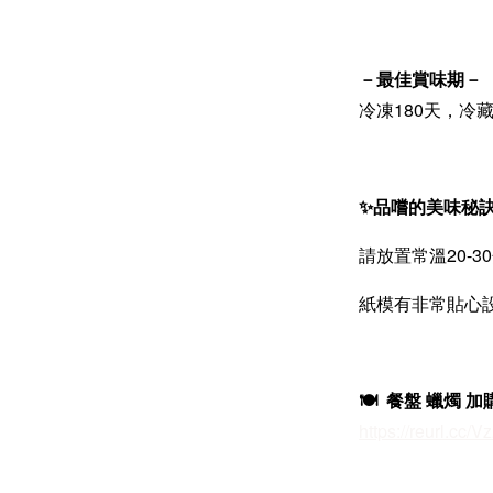
－最佳賞味期－
冷凍180天，冷
✨品嚐的美味秘
請放置常溫20-
紙模有非常貼心
🍽️ 餐盤 蠟燭 
https://reurl.cc/