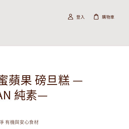
登入
購物車
蜜蘋果 磅旦糕 —
AN 純素—
淨 有機與安心食材