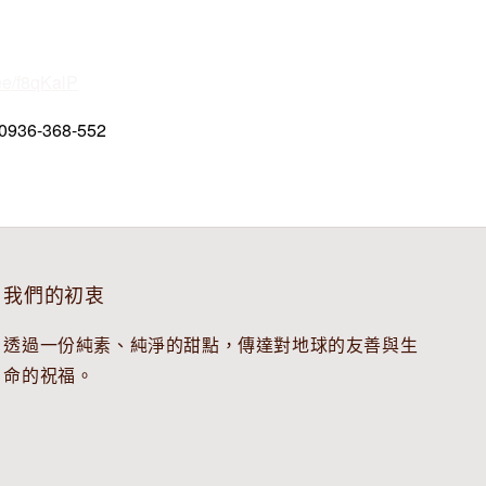
.ee/f8qKalP
6-368-552
我們的初衷
透過一份純素、純淨的甜點，傳達對地球的友善與生
命的祝福。