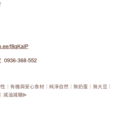
材
in.ee/f8qKalP
936-368-552
純植物性｜有機與安心食材｜純淨自然｜無奶蛋｜無大豆｜
｜減油減糖⫸