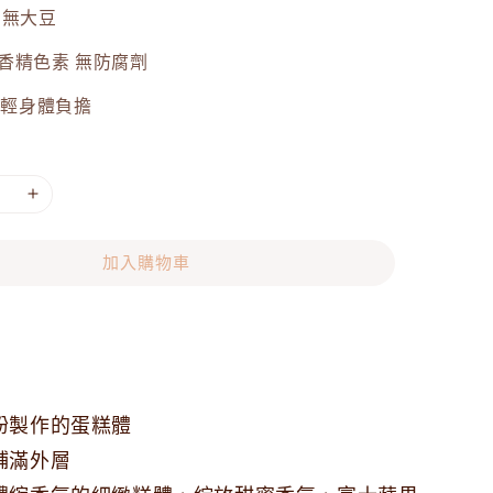
 無大豆
香精色素 無防腐劑
減輕身體負擔
加入購物車
粉製作的蛋糕體
鋪滿外層