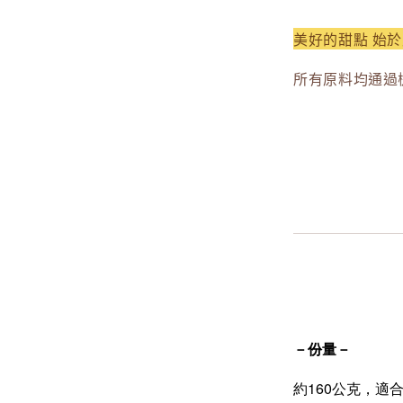
美好的甜點 始
所有原料均通過
－份量－
約160公克，適合