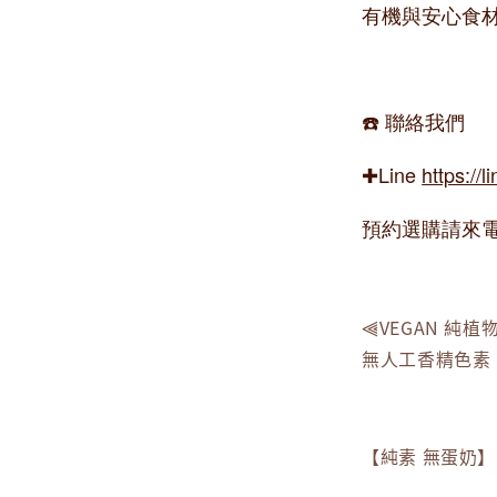
有機與安心食
☎️ 聯絡我們
✚Line
https://l
預約選購請來電 0
⫷VEGAN 
無人工香精色素
【純素 無蛋奶】