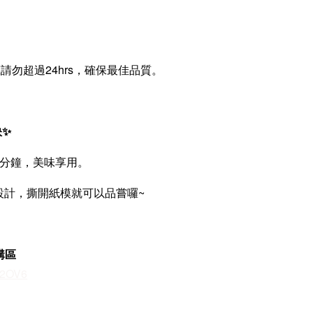
藏請勿超過24hrs，確保最佳品質。
訣✨
30分鐘，美味享用。
設計，撕開紙模就可以品嘗囉~
加購區
Vz2OV6