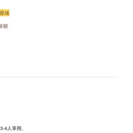
於原味
檢驗
3-4人享用。