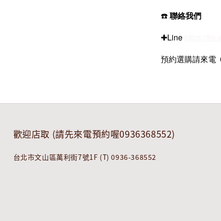
☎️
聯絡我們
✚Line
https://lin
預約選購請來電 093
歡迎店取 (請先來電預約喔0936368552)
台北市文山區萬利街7號1F (T) 0936-368552