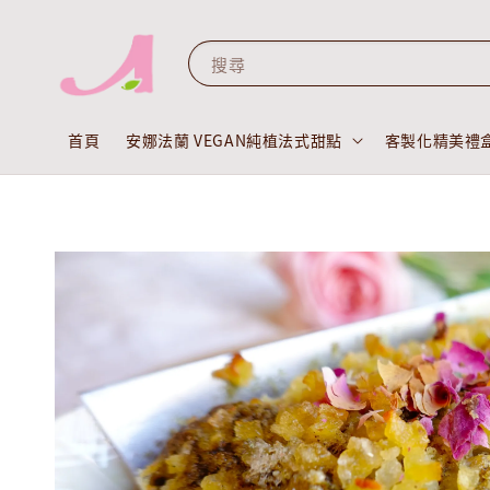
搜尋
首頁
安娜法蘭 VEGAN純植法式甜點
客製化精美禮