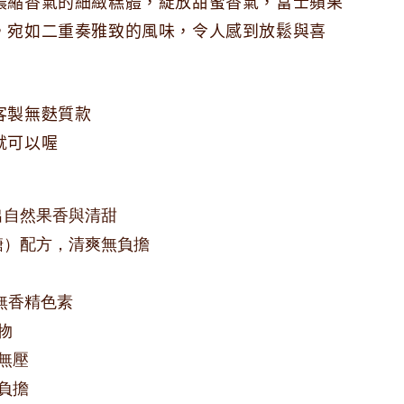
濃縮香氣的細緻糕體，綻放甜蜜香氣，富士蘋果
，宛如二重奏
雅致的風味，
令人感到放鬆與喜
客製無麩質款
就可以喔
出自然果香與清甜
糖）配方，清爽無負擔
無香精色素
物
盈無壓
輕負擔