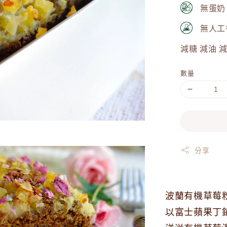
無蛋奶
無人工
減糖 減油 
數量
分享
波蘭有機草莓
以富士蘋果丁