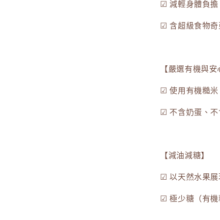
☑ 減輕身體負擔
☑ 含超級食物
【嚴選有機與安
☑ 使用有機糙
☑ 不含奶蛋、
【減油減糖】
☑ 以天然水果
☑ 極少糖（有