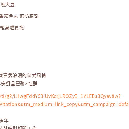
 無大豆
香精色素 無防腐劑
減輕身體負擔
樣喜愛浪漫的法式風情
<安娜品巴黎>社群
me/ti/g2/iJIwgFddY53iUvKcrjLROZyB_1YLEEu3Qyav8w?
nvitation&utm_medium=link_copy&utm_campaign=defa
多年
裝與造型相關工作