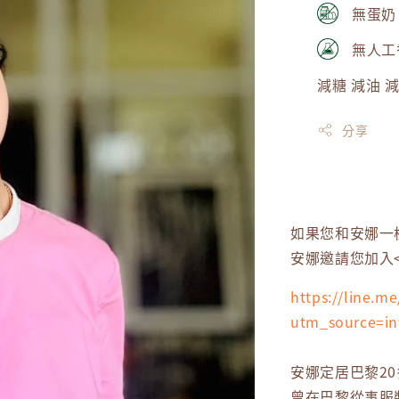
無蛋奶
無人工
減糖 減油 
分享
如果您和安娜一
安娜邀請您加入
https://line.
utm_source=i
安娜定居巴黎20
曾在巴黎從事服