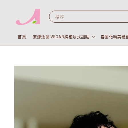
搜尋
首頁
安娜法蘭 VEGAN純植法式甜點
客製化精美禮