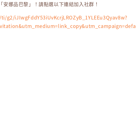
「安娜品巴黎」！請點選以下連結加入社群！
me/ti/g2/iJIwgFddY53iUvKcrjLROZyB_1YLEEu3Qyav8w?
nvitation&utm_medium=link_copy&utm_campaign=defa