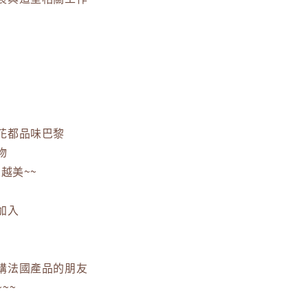
花都品味巴黎
物
越美~~
加入
購法國產品的朋友
~~