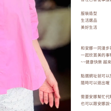
服裝造型
生活選品
美好生活
和安娜一同漫步
一起欣賞美的事
~~健康快樂 越來
點選網址就可以
隨時可以退出喔
需要安娜幫忙代
也可以跟安娜說~