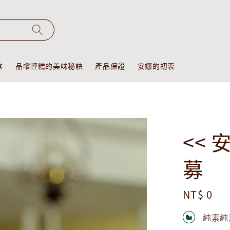
盒
品嚐輕糕的美味秘訣
產品保證
安娜的初衷
<<
募
Regular
NT$ 0
price
純素純