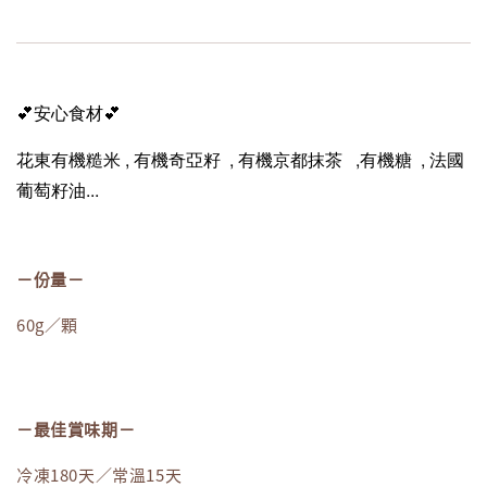
💕安心食材
💕
花東有機糙米 , 有機奇亞籽 ,
有機
京都抹茶
,
有機糖 , 法國
葡萄籽油...
－份量－
60g／顆
－最佳賞味期－
冷凍180天／常溫15天