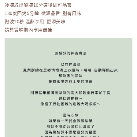
冷凍取出解凍10分鐘後即可品嘗
180度回烤5分鐘 微溫品嘗 別有風味
微波20秒 溫熱享用 更添美味
請於賞味期內享用最佳