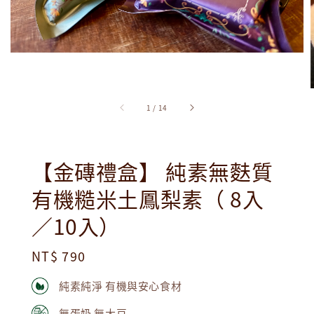
1
/
14
【金磚禮盒】 純素無麩質
有機糙米土鳳梨素（ 8入
／10入）
Regular
NT$ 790
price
純素純淨 有機與安心食材
無蛋奶 無大豆