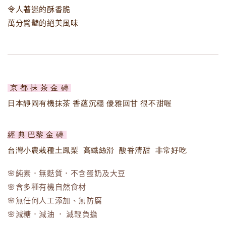
令人著迷的酥香脆
萬分驚豔的絕美風味
京 都 抹 茶 金 磚
日本靜岡有機抹茶 香蘊沉穩 優雅回甘 很不甜喔
經 典 巴黎 金 磚
台灣小農栽種土鳳梨 高纖絲滑 酸香清甜 非常好吃
🌸純素．無麩質．不含蛋奶及大豆
🌸含多種有機自然食材
🌸無任何人工添加、無防腐
🌸減糖．減油 ． 減輕負擔