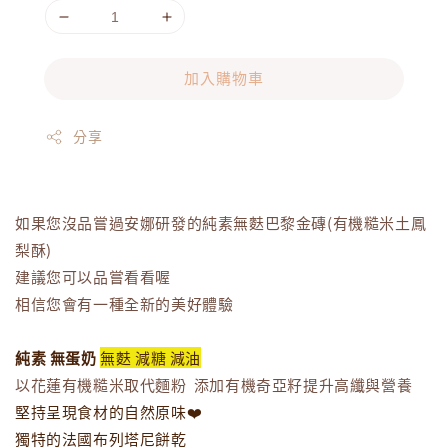
加入購物車
分享
如果您沒品嘗過安娜研發的純素無麩巴黎金磚(有機糙米土鳳
梨酥)
建議您可以品嘗看看喔
相信您會有一種全新的美好體驗
純素
無蛋奶
無麩 減糖 減油
以花蓮有機糙米取代麵粉 添加有機奇亞籽提升高纖與營養
堅持呈現食材的自然原味❤️
獨特的法國布列塔尼餅乾