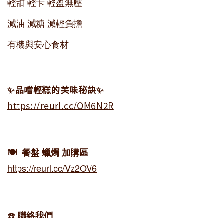
輕甜 輕卡 輕盈無壓
減油 減糖 減輕負擔
有機與安心食材
✨品嚐輕糕的美味秘訣✨
https://reurl.cc/OM6N2R
🍽️ 餐盤 蠟燭 加購區
https://reurl.cc/Vz2OV6
☎️
聯絡我們