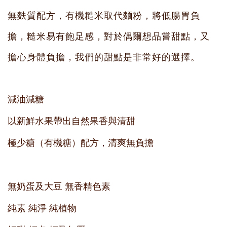
無麩質配方，有機糙米取代麵粉，將低腸胃負
擔，糙米易有飽足感，對於偶爾想品嘗甜點，又
擔心身體負擔，我們的甜點是非常好的選擇。
減
油減糖
以新鮮水果帶出自然果香與清甜
極少糖（有機糖）配方，清爽無負擔
無奶蛋及大豆 無香精色素
純素 純淨 純植物