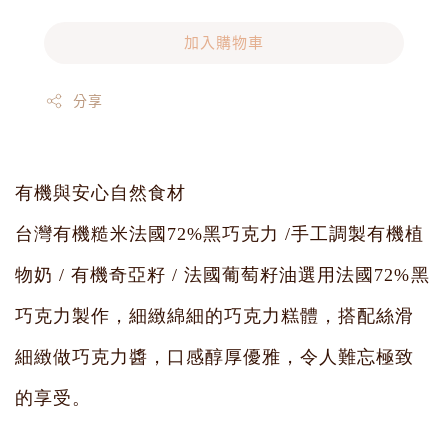
加入購物車
分享
有機與安心自然食材
台灣有機糙米法國72%黑巧克力 /手工調製有機植
物奶 / 有機奇亞籽 / 法國葡萄籽油選用法國72%黑
巧克力製作，細緻綿細的巧克力糕體，搭配絲滑
細緻做巧克力醬，口感醇厚優雅，令人難忘極致
的享受。