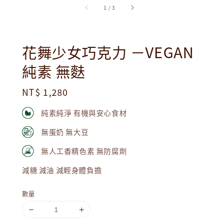
1
/
3
花舞少女巧克力 －VEGAN
純素 無麩
Regular
NT$ 1,280
price
純素純淨 有機與安心食材
無蛋奶 無大豆
無人工香精色素 無防腐劑
減糖 減油 減輕身體負擔
數量