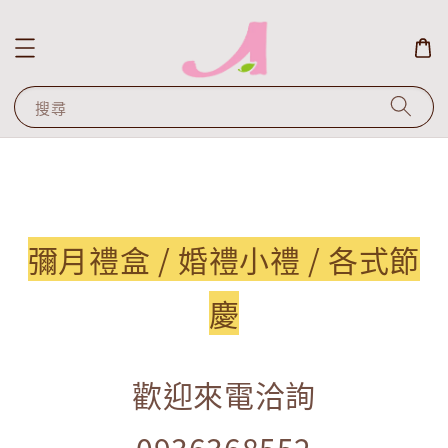
搜尋
彌月禮盒 / 婚禮小禮 / 各式節
慶
歡迎來電洽詢
0936368552