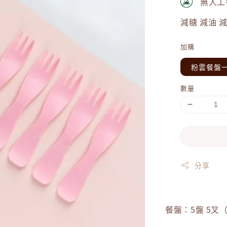
無人工
減糖 減油 
加購
粉雲餐盤一
數量
分享
餐盤：5盤 5叉