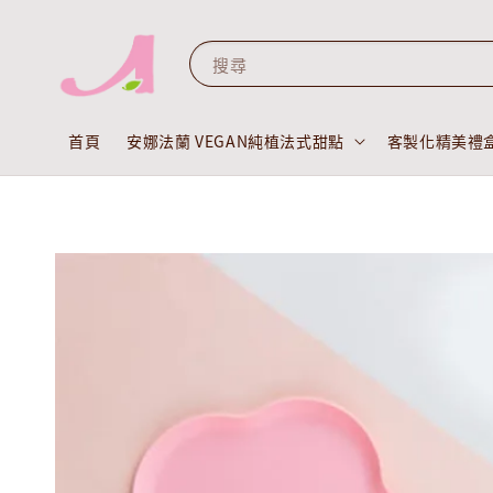
搜尋
首頁
安娜法蘭 VEGAN純植法式甜點
客製化精美禮