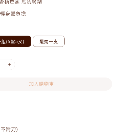
香精色素 無防腐劑
減輕身體負擔
組(5盤5叉)
蠟燭一支
加入購物車
（不附刀）