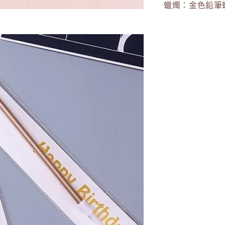
蠟燭：金色鉛筆