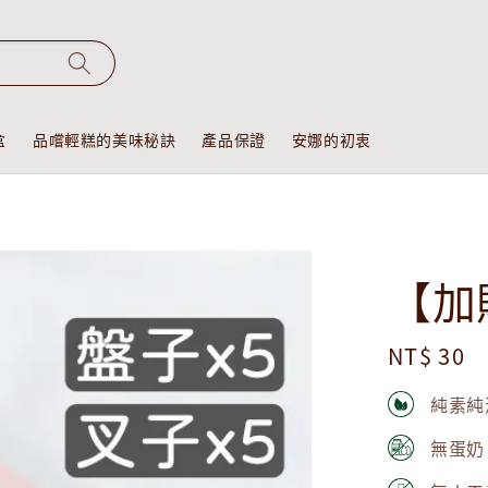
盒
品嚐輕糕的美味秘訣
產品保證
安娜的初衷
【加
Regular
NT$ 30
price
純素純
無蛋奶