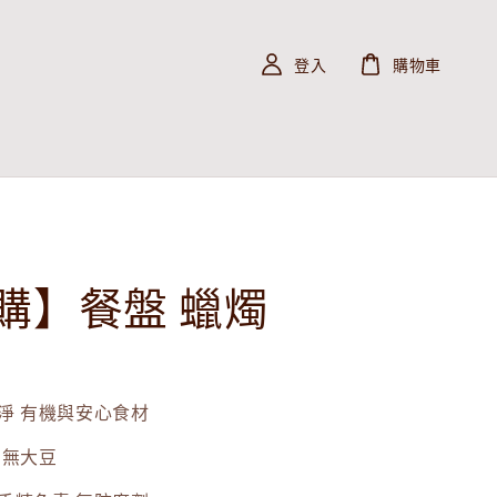
登入
購物車
購】餐盤 蠟燭
淨 有機與安心食材
 無大豆