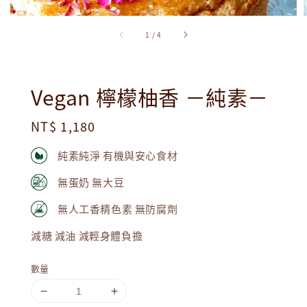
1
/
4
Vegan 檸檬柚香 －純素－
Regular
NT$ 1,180
price
純素純淨 有機與安心食材
無蛋奶 無大豆
無人工香精色素 無防腐劑
減糖 減油 減輕身體負擔
數量