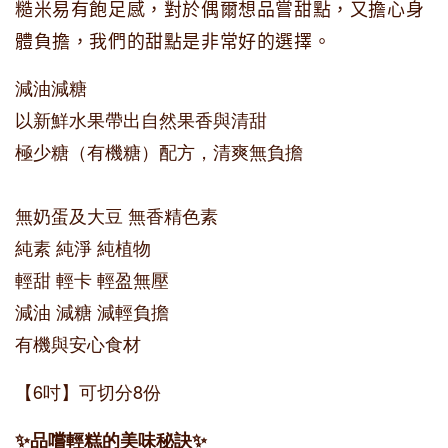
糙米易有飽足感，對於偶爾想品嘗甜點，又擔心身
體負擔，我們的甜點是非常好的選擇。
減
油減糖
以新鮮水果帶出自然果香與清甜
極少糖（有機糖）配方，清爽無負擔
無奶蛋及大豆 無香精色素
純素 純淨 純植物
輕甜 輕卡 輕盈無壓
減油 減糖 減輕負擔
有機與安心食材
【6吋】可切分8份
✨品嚐輕糕的美味秘訣✨