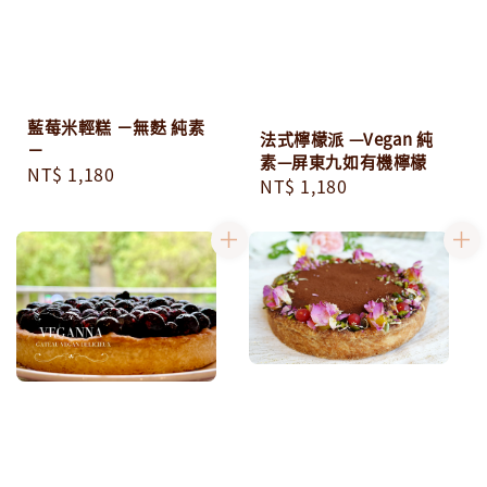
藍莓米輕糕 －無麩 純素
法式檸檬派 —Vegan 純
－
素—屏東九如有機檸檬
Regular
NT$ 1,180
Regular
NT$ 1,180
price
price