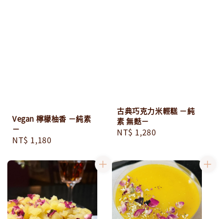
古典巧克力米輕糕 －純
Vegan 檸檬柚香 －純素
素 無麩－
－
Regular
NT$ 1,280
Regular
NT$ 1,180
price
price