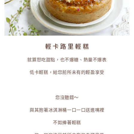
輕 卡 路 里 輕 糕
就算怒吃甜點，也不爆糖、熱量不爆表
低卡輕糕，給您前所未有的輕盈享受
您沒聽錯～
與其抱著冰淇淋桶一口一口送進嘴裡
不如捧著輕糕