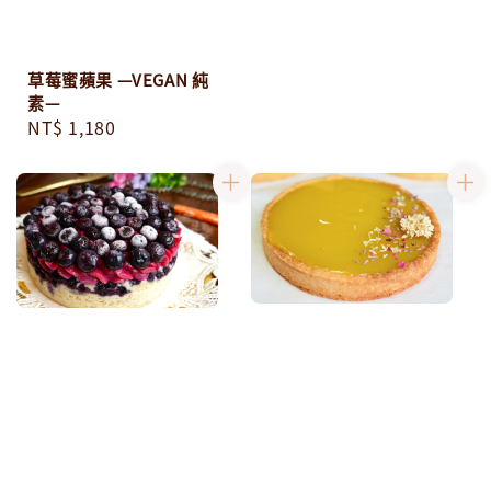
草莓蜜蘋果 —VEGAN 純
素—
Regular
NT$ 1,180
price