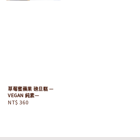
草莓蜜蘋果 磅旦糕 —
VEGAN 純素—
Regular
NT$ 360
price