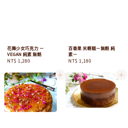
花舞少女巧克力 －
百香果 米輕糕－無麩 純
VEGAN 純素 無麩
素－
Regular
NT$ 1,280
Regular
NT$ 1,180
price
price