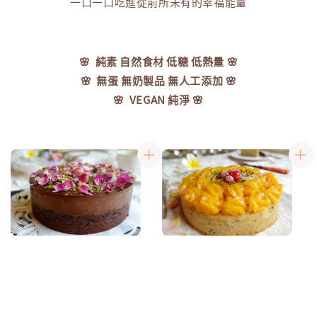
一口一口吃進從前所未有的幸福能量
🌸 純素 自然食材 低糖 低熱量
🌸
🌸 無蛋 無奶製品 無人工添加
🌸
🌸 VEGAN 純淨
🌸