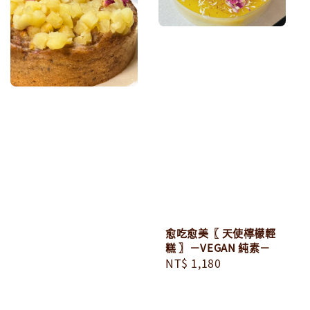
愈吃愈美〖 天使檸檬輕
糕 〗－VEGAN 純素－
Regular
NT$ 1,180
price