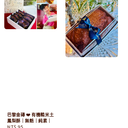
巴黎金磚 ❤️ 有機糙米土
鳳梨酥｜無麩｜純素｜
Regular
NT$ 95