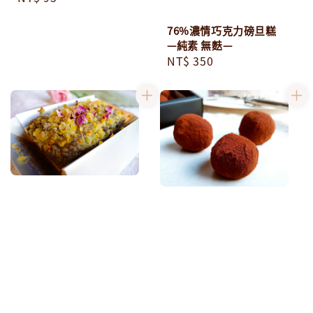
price
76%濃情巧克力磅旦糕
—純素 無麩—
Regular
NT$ 350
price