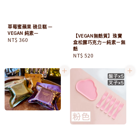
草莓蜜蘋果 磅旦糕 —
VEGAN 純素—
【VEGAN無麩質】珠寶
Regular
NT$ 360
盒松露巧克力－純素－無
price
麩
Regular
NT$ 520
price