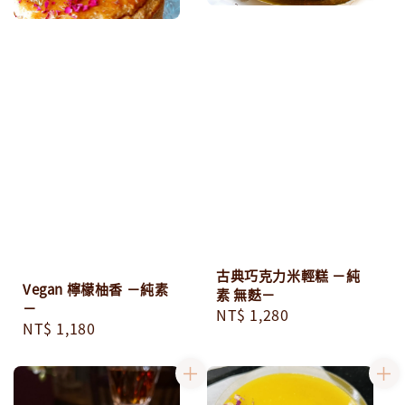
古典巧克力米輕糕 －純
Vegan 檸檬柚香 －純素
素 無麩－
－
Regular
NT$ 1,280
Regular
NT$ 1,180
price
price