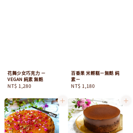
花舞少女巧克力 －
百香果 米輕糕－無麩 純
VEGAN 純素 無麩
素－
Regular
NT$ 1,280
Regular
NT$ 1,180
price
price