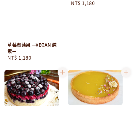
Regular
NT$ 1,180
price
草莓蜜蘋果 —VEGAN 純
素—
Regular
NT$ 1,180
price