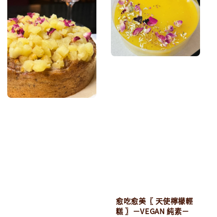
愈吃愈美〖 天使檸檬輕
糕 〗－VEGAN 純素－