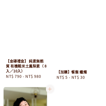
【金磚禮盒】 純素無麩
質 有機糙米土鳳梨素（ 8
入／10入）
【加購】餐盤 蠟燭
Regular
NT$ 790
-
NT$ 980
Regular
NT$ 5
-
NT$ 30
price
price