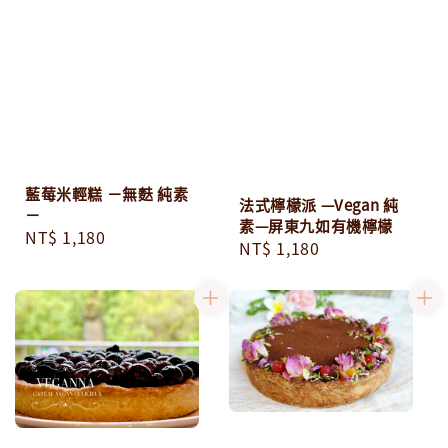
藍莓米輕糕 －無麩 純素
法式檸檬派 —Vegan 純
－
素—屏東九如有機檸檬
Regular
NT$ 1,180
Regular
NT$ 1,180
price
price