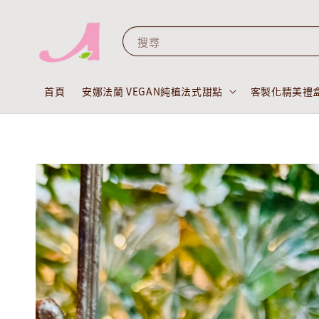
搜尋
首頁
安娜法蘭 VEGAN純植法式甜點
客製化精美禮