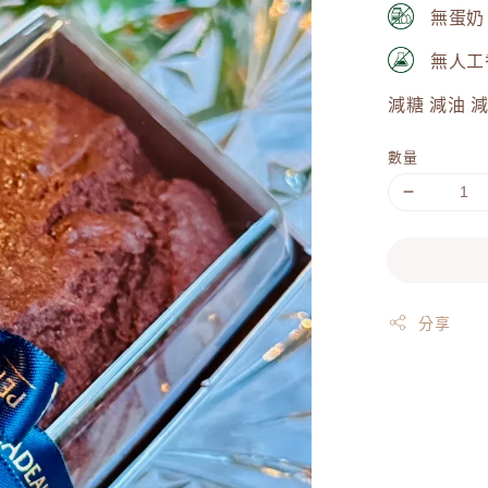
無蛋奶
無人工
減糖 減油 
數量
分享