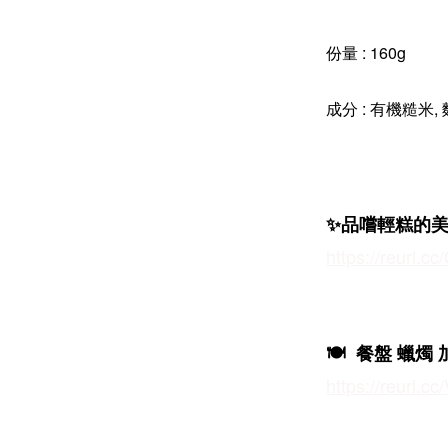
份量 : 160g
成分 : 有機糙米,
✨品嚐輕糕的
https://reurl.
🍽️ 餐盤 蠟燭
https://reurl.c