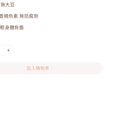
 無大豆
香精色素 無防腐劑
減輕身體負擔
加入購物車