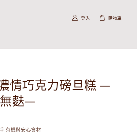
登入
購物車
%濃情巧克力磅旦糕 —
 無麩—
淨 有機與安心食材