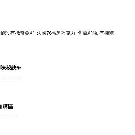
 麵粉, 有機奇亞籽, 法國76%黑巧克力, 葡萄籽油, 有機糖
美味秘訣✨
cc/OM6N2R
 加購區
c/Vz2OV6