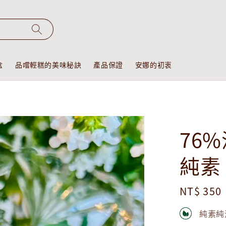
盒
品嚐輕糕的美味秘訣
產品保證
安娜的初衷
76
純素
Regular
NT$ 350
price
純素純