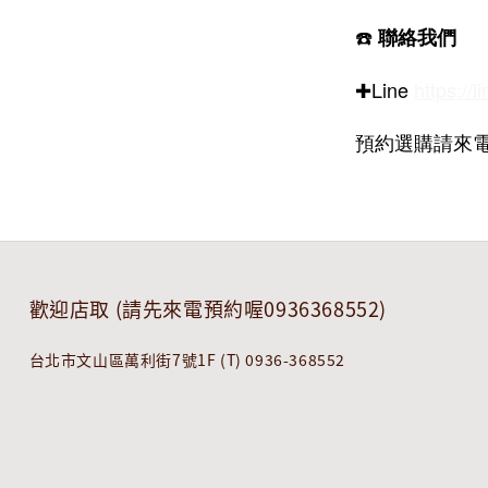
☎️
聯絡我們
✚Line
https://l
預約選購請來電 0
歡迎店取 (請先來電預約喔0936368552)
台北市文山區萬利街7號1F (T) 0936-368552