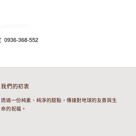
in.ee/f8qKalP
936-368-552
我們的初衷
透過一份純素、純淨的甜點，傳達對地球的友善與生
命的祝福。