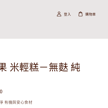
登入
購物車
果 米輕糕－無麩 純
0
淨 有機與安心食材