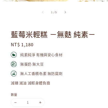
1
/
5
藍莓米輕糕 －無麩 純素－
Regular
NT$ 1,180
price
純素純淨 有機與安心食材
無蛋奶 無大豆
無人工香精色素 無防腐劑
減糖 減油 減輕身體負擔
數量