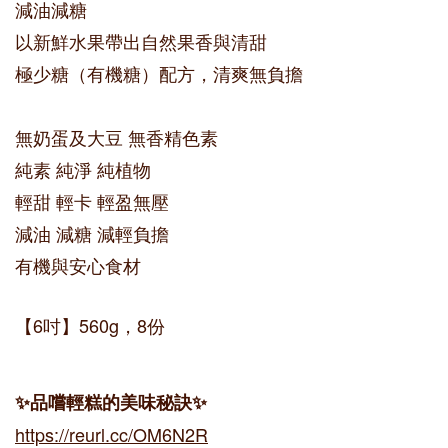
減
油減糖
以新鮮水果帶出自然果香與清甜
極少糖（有機糖）配方，清爽無負擔
無奶蛋及大豆 無香精色素
純素 純淨 純植物
輕甜 輕卡 輕盈無壓
減油 減糖 減輕負擔
有機與安心食材
【6吋】560g，8份
✨品嚐輕糕的美味秘訣✨
https://reurl.cc/OM6N2R